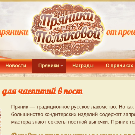
Новости
Пряники
Награды
О пряниках
 для чаепитий в пост
Пряник — традиционное русское лакомство. Но как 
большинство кондитерских изделий содержат зап
мастера знают секреты постной выпечки. Пряник т