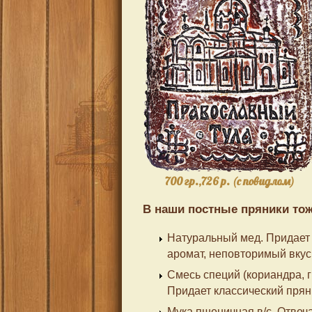
700 гр.,726 р. (с повидлом)
В наши постные пряники то
Натуральный мед. Придает 
аромат, неповторимый вкус.
Смесь специй (кориандра, г
Придает классический прян
Мука пшеничная в/с. Отвеча