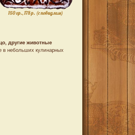
150 гр., 178 р. (с повидлом)
цо, другие животные
бе в небольших кулинарных