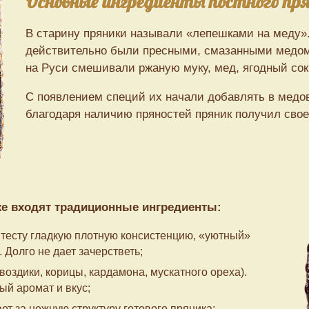
Основные ингредиенты постного пр
В старину пряники называли «лепешками на меду»
действительно были пресными, смазанными медом
на Руси смешивали ржаную муку, мед, ягодный сок
С появлением специй их начали добавлять в медо
благодаря наличию пряностей пряник получил свое
же входят традиционные ингредиенты:
тесту гладкую плотную консистенцию, «уютный»
 Долго не дает зачерстветь;
воздики, корицы, кардамона, мускатного ореха).
ый аромат и вкус;
ет за нежную структуру готового пряника;